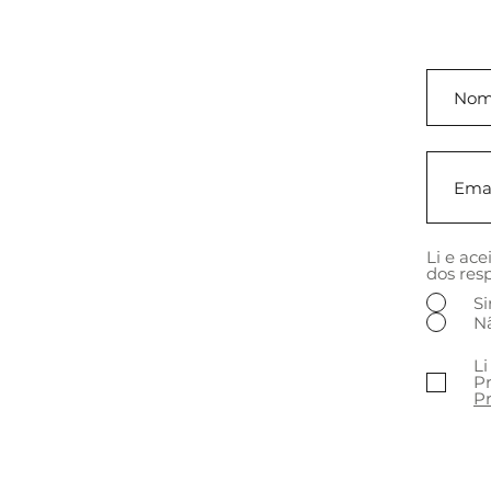
Li e ac
dos resp
S
N
Li
Pr
Pr