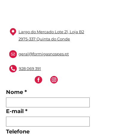
Largo do Mercado Lote 21, Loja B2
2975-337 Quinta do Conde
geral@formigasnospes.pt
928 069 391
Nome
E-mail
Telefone