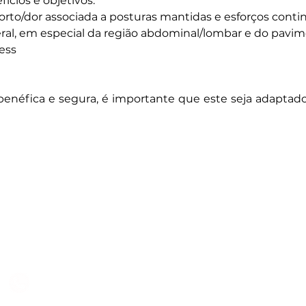
ícios e objetivos:
orto/dor associada a posturas mantidas e esforços cont
ral, em especial da região abdominal/lombar e do pavim
ess
 benéfica e segura, é importante que este seja adaptado
Subscreva
 B2
Subscreva para se manter 
nossas novidades.
928 069 391