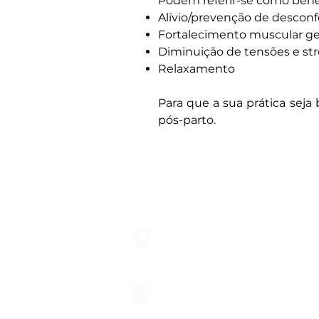
Podem referir-se como benef
Alívio/prevenção de desconf
Fortalecimento muscular ge
Diminuição de tensões e str
Relaxamento
Para que a sua prática seja
pós-parto.
Largo do Mercado Lote 21 Loja
2975-337 Quinta do Conde
geral@formigasnospes.pt