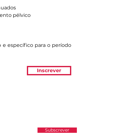
inuados
ento pélvico
 e específico para o período
Inscrever
atualizado e não perder as
Subscrever