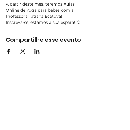
A partir deste mês, teremos Aulas 
Online de Yoga para bebés com a 
Professora Tatiana Ecetová!
Inscreva-se, estamos à sua espera! 😉
Compartilhe esse evento
Subscreva
Subscreva para se manter
atualizado e não perder as nossas
novidades.
Concordo com a Política de
Privacidade.
Ver Política de
Privacidade