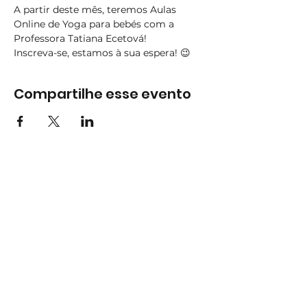
A partir deste mês, teremos Aulas 
Online de Yoga para bebés com a 
Professora Tatiana Ecetová!
Inscreva-se, estamos à sua espera! 😉
Compartilhe esse evento
Subscreva
Subscreva para se manter
atualizado e não perder as nossas
novidades.
Concordo com a Política de
Privacidade.
Ver Política de
Privacidade