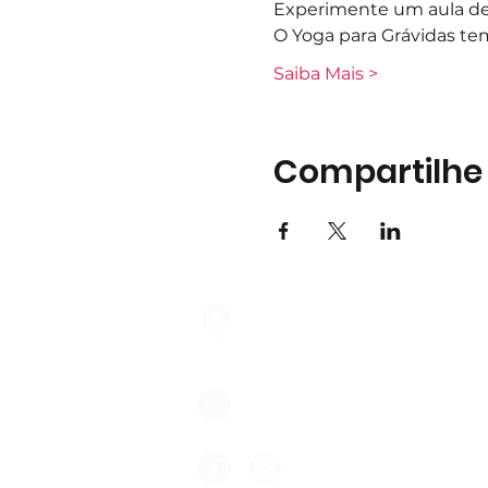
Experimente um aula de 
O Yoga para Grávidas tem
Saiba Mais >
Compartilhe
Largo do Mercado Lote 21 Loja
2975-337 Quinta do Conde
geral@formigasnospes.pt