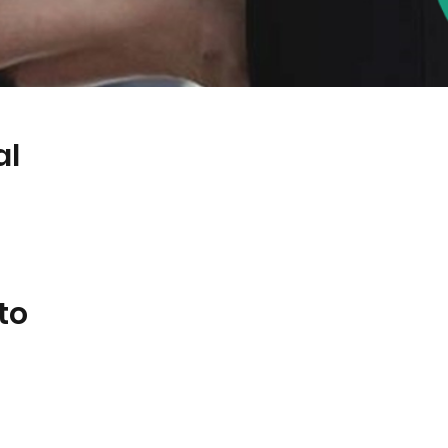
al
to
 