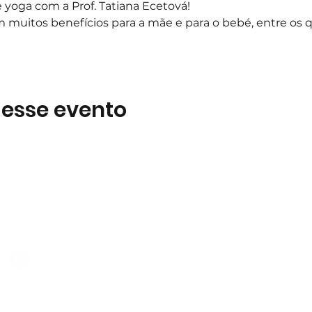
yoga com a Prof. Tatiana Ecetová! 
 muitos benefícios para a mãe e para o bebé, entre os qu
 esse evento
Subscreva
 B2
Subscreva para se manter 
nossas novidades.
928 069 391
Concordo com a Política d