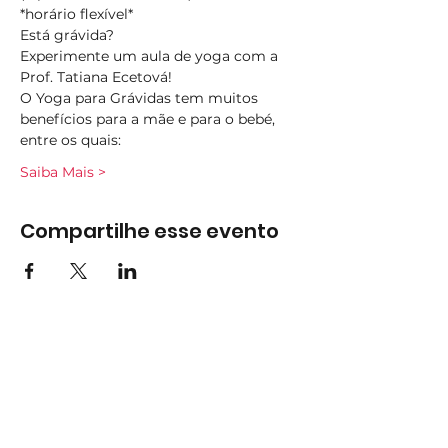
*horário flexível*
Está grávida? 
Experimente um aula de yoga com a 
Prof. Tatiana Ecetová! 
O Yoga para Grávidas tem muitos 
benefícios para a mãe e para o bebé, 
entre os quais:  
Saiba Mais >
Compartilhe esse evento
Subscreva
Subscreva para se manter
atualizado e não perder as nossas
novidades.