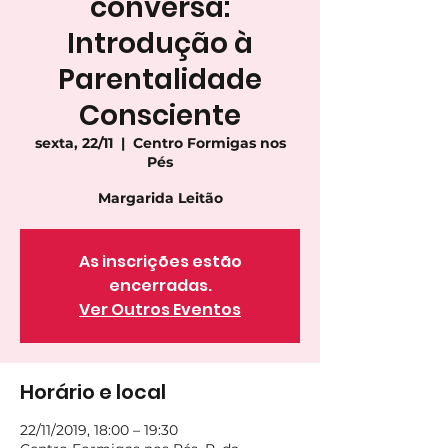
conversa:
Introdução à
Parentalidade
Consciente
sexta, 22/11
  |  
Centro Formigas nos
Pés
Margarida Leitão
As inscrições estão
encerradas.
Ver Outros Eventos
Horário e local
22/11/2019, 18:00 – 19:30