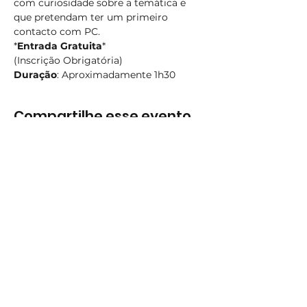
com curiosidade sobre a temática e 
que pretendam ter um primeiro 
contacto com PC.
*
Entrada Gratuita
* 
(Inscrição Obrigatória)
Duração
: Aproximadamente 1h30
Compartilhe esse evento
Subscreva
Subscreva para se manter
atualizado e não perder as nossas
novidades.
Concordo com a Política de
Privacidade.
Ver Política de