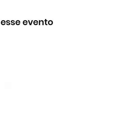
 esse evento
Subscreva
 B2
Subscreva para se manter 
nossas novidades.
928 069 391
Concordo com a Política d