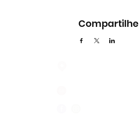
Compartilhe
Largo do Mercado Lote 21 Loja
2975-337 Quinta do Conde
geral@formigasnospes.pt