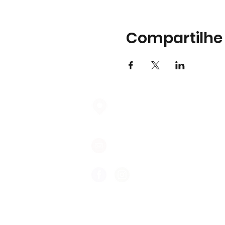
Compartilhe
Largo do Mercado Lote 21 Loja
2975-337 Quinta do Conde
geral@formigasnospes.pt