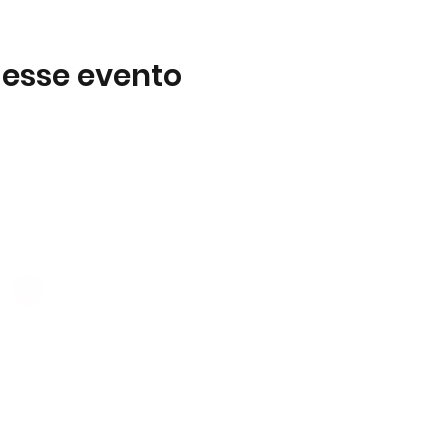
 esse evento
Subscreva
 B2
Subscreva para se manter 
nossas novidades.
928 069 391
Concordo com a Política d