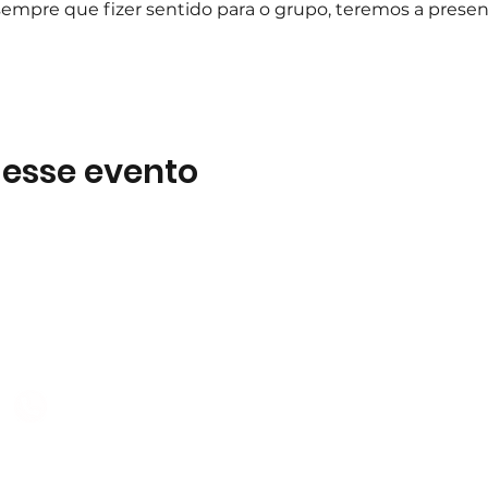
sempre que fizer sentido para o grupo, teremos a presen
 esse evento
Subscreva
 B2
Subscreva para se manter 
nossas novidades.
928 069 391
Concordo com a Política d