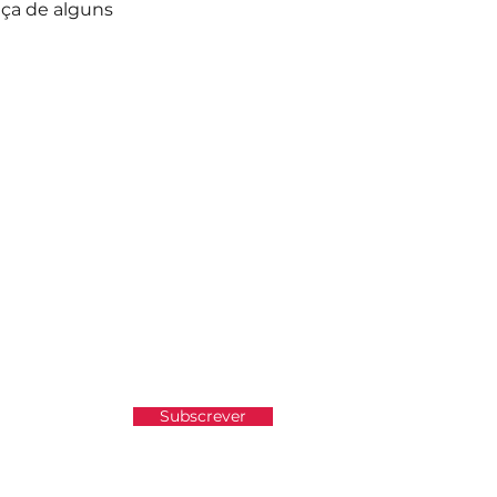
ça de alguns 
atualizado e não perder as
Subscrever
e Privacidade.
Ver Política de Privacidade