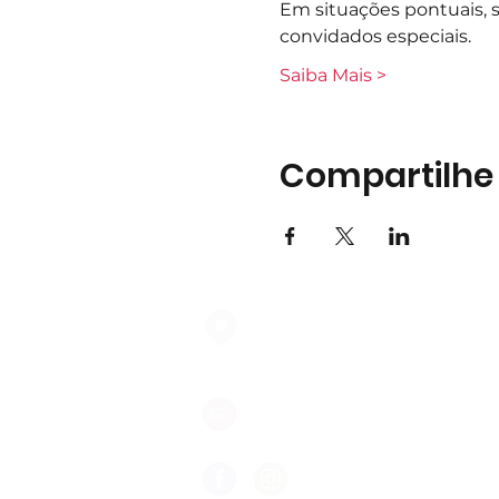
Em situações pontuais, 
convidados especiais.
Saiba Mais >
Compartilhe
Largo do Mercado Lote 21 Loja
2975-337 Quinta do Conde
geral@formigasnospes.pt