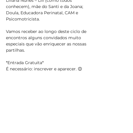
Liliana Nunes – Lili (como todos 
conhecem), mãe do Santi e da Joana; 
Doula, Educadora Perinatal, CAM e 
Vamos receber ao longo deste ciclo de 
encontros alguns convidados muito 
especiais que vão enriquecer as nossas 
*Entrada Gratuita*

É necessário: inscrever e aparecer. 😊 
Compartilhe esse evento
Subscreva
Subscreva para se manter