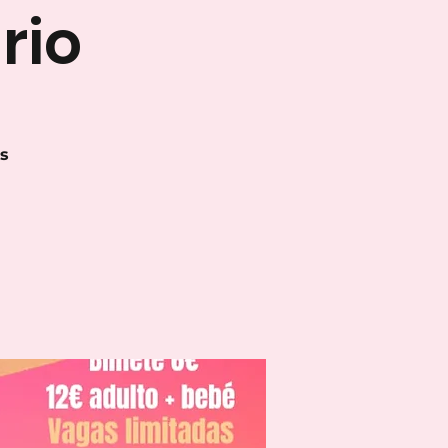
rio
s