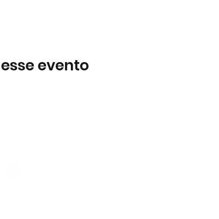
 esse evento
Subscreva
 B2
Subscreva para se manter 
nossas novidades.
928 069 391
Concordo com a Política d