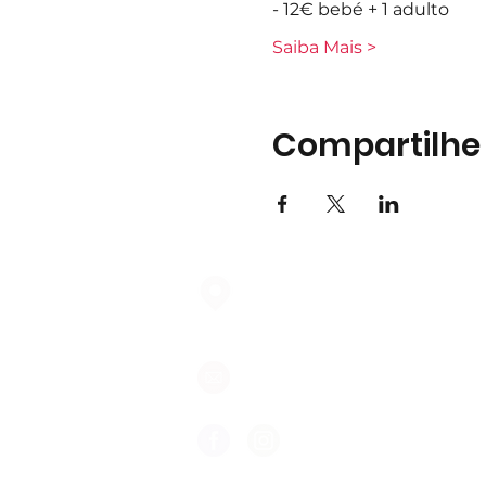
- 12€ bebé + 1 adulto
Saiba Mais >
Compartilhe
Largo do Mercado Lote 21 Loja
2975-337 Quinta do Conde
geral@formigasnospes.pt