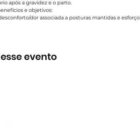
rio após a gravidez e o parto.
nefícios e objetivos:
desconforto/dor associada a posturas mantidas e esforç
 esse evento
Subscreva
 B2
Subscreva para se manter 
nossas novidades.
928 069 391
Concordo com a Política d