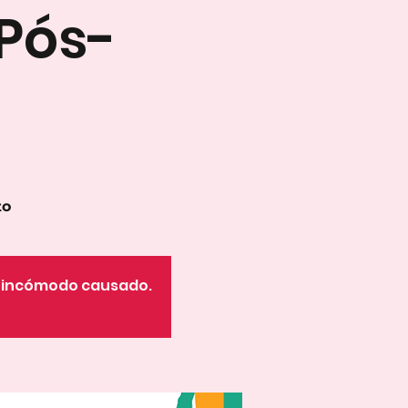
 Pós-
to
o incómodo causado.