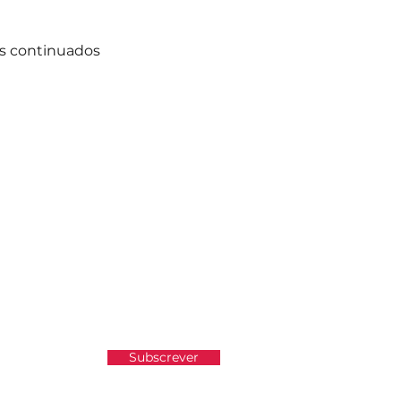
os continuados
atualizado e não perder as
Subscrever
e Privacidade.
Ver Política de Privacidade