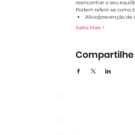
reencontrar o seu equilíb
Podem referir-se como be
Alívio/prevenção de 
Saiba Mais >
Compartilhe
Largo do Mercado Lote 21 Loja
2975-337 Quinta do Conde
geral@formigasnospes.pt