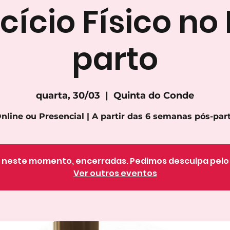
cício Físico no
parto
quarta, 30/03
  |  
Quinta do Conde
nline ou Presencial | A partir das 6 semanas pós-par
o, neste momento, encerradas. Pedimos desculpa pel
Ver outros eventos