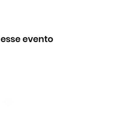
 esse evento
Subscreva
 B2
Subscreva para se manter 
nossas novidades.
928 069 391
Concordo com a Política d