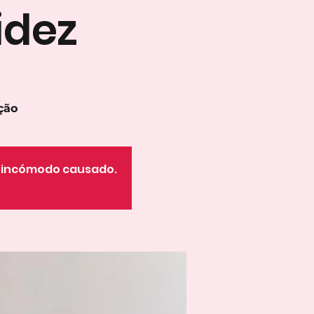
idez
ção
o incómodo causado.