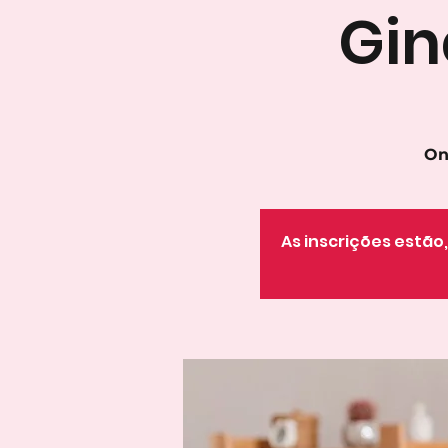
Gin
On
As inscrições estã