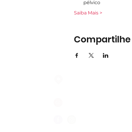
pélvico
Saiba Mais >
Compartilhe
Largo do Mercado Lote 21 Loja
2975-337 Quinta do Conde
geral@formigasnospes.pt