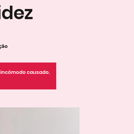
idez
ção
o incómodo causado.