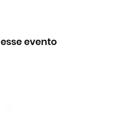
 esse evento
Subscreva
 B2
Subscreva para se manter 
nossas novidades.
928 069 391
Concordo com a Política d