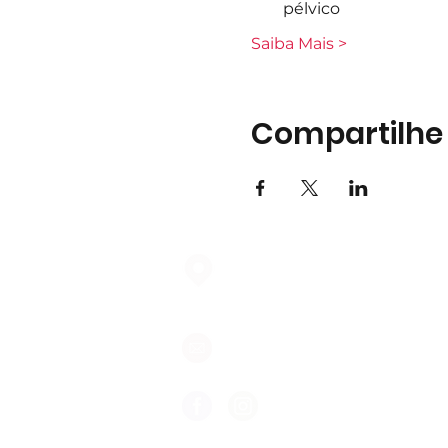
pélvico
Saiba Mais >
Compartilhe
Largo do Mercado Lote 21 Loja
2975-337 Quinta do Conde
geral@formigasnospes.pt