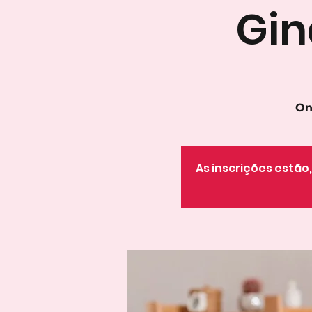
Gin
On
As inscrições estã