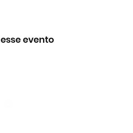
 esse evento
Subscreva
 B2
Subscreva para se manter 
nossas novidades.
928 069 391
Concordo com a Política d