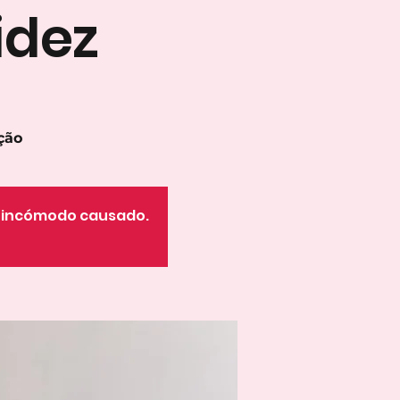
idez
ção
o incómodo causado.