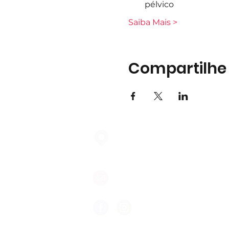
pélvico
Saiba Mais >
Compartilhe
Largo do Mercado Lote 21 Loja
2975-337 Quinta do Conde
geral@formigasnospes.pt