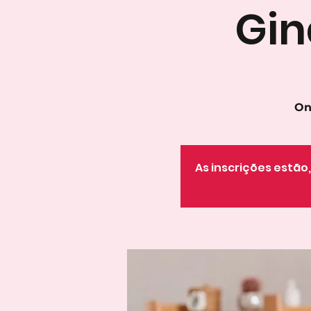
Gin
On
As inscrições estã