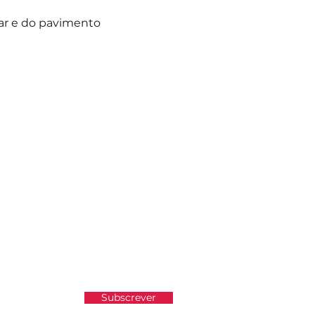
ar e do pavimento 
atualizado e não perder as
Subscrever