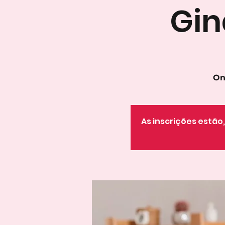
Gin
On
As inscrições estã