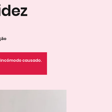
idez
ção
o incómodo causado.