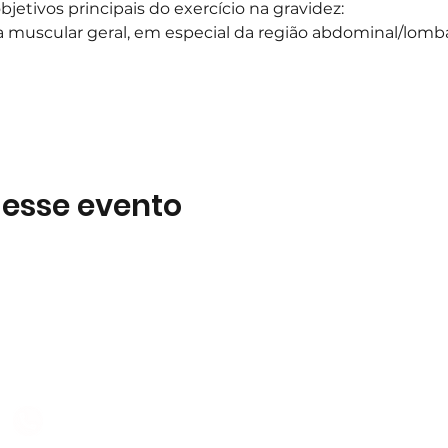
jetivos principais do exercício na gravidez:
 muscular geral, em especial da região abdominal/lomb
 esse evento
Subscreva
 B2
Subscreva para se manter 
nossas novidades.
928 069 391