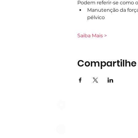
Podem referir-se como ob
Manutenção da força
pélvico
Saiba Mais >
Compartilhe
Largo do Mercado Lote 21 Loja
2975-337 Quinta do Conde
geral@formigasnospes.pt