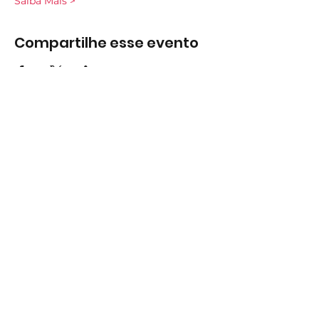
Saiba Mais >
Compartilhe esse evento
Subscreva
Subscreva para se manter
atualizado e não perder as nossas
novidades.
Concordo com a Política de
Privacidade.
Ver Política de
Privacidade
Subscrever
Largo do Mercado Lote 21 Loja B2