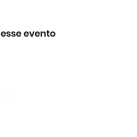
 esse evento
Subscreva
 B2
Subscreva para se manter 
nossas novidades.
928 069 391
Concordo com a Política d