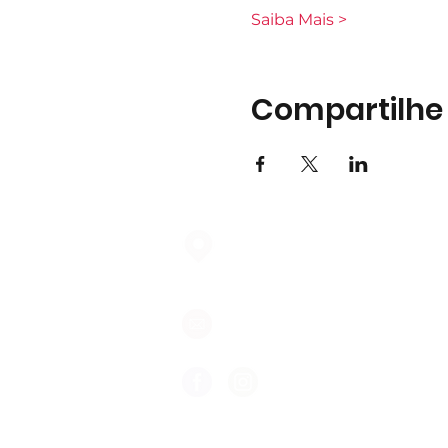
Saiba Mais >
Compartilhe
Largo do Mercado Lote 21 Loja
2975-337 Quinta do Conde
geral@formigasnospes.pt