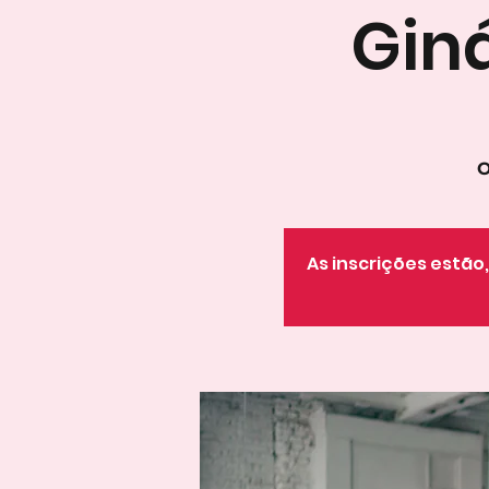
Gin
O
As inscrições estã