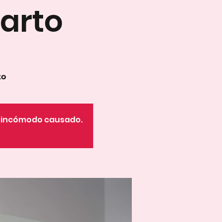
arto
to
o incómodo causado.