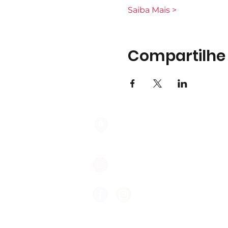
Saiba Mais >
Compartilhe
Largo do Mercado Lote 21 Loja
2975-337 Quinta do Conde
geral@formigasnospes.pt