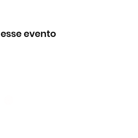
 esse evento
Subscreva
 B2
Subscreva para se manter 
nossas novidades.
928 069 391
Concordo com a Política d