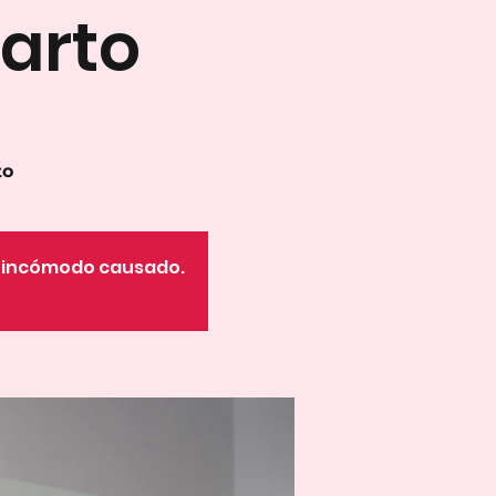
arto
to
o incómodo causado.