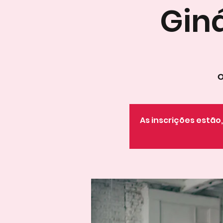
Gin
O
As inscrições estã