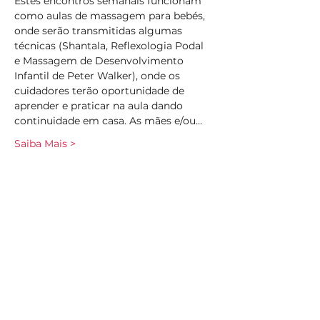
Estes encontros semanais funcionam 
como aulas de massagem para bebés, 
onde serão transmitidas algumas 
técnicas (Shantala, Reflexologia Podal 
e Massagem de Desenvolvimento 
Infantil de Peter Walker), onde os 
cuidadores terão oportunidade de 
aprender e praticar na aula dando 
continuidade em casa. As mães e/ou…
Saiba Mais >
Compartilhe esse evento
Subscreva
Subscreva para se manter
atualizado e não perder as nossas
novidades.