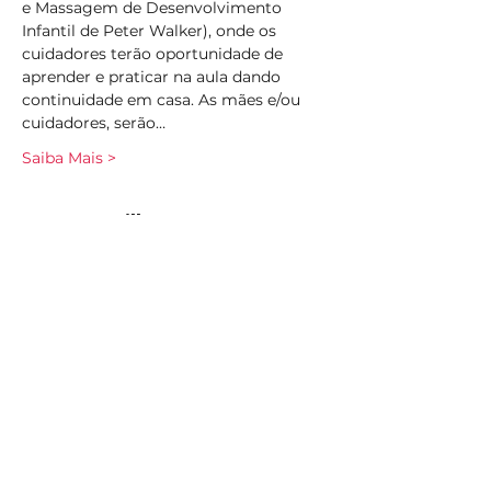
e Massagem de Desenvolvimento 
Infantil de Peter Walker), onde os 
cuidadores terão oportunidade de 
aprender e praticar na aula dando 
continuidade em casa. As mães e/ou 
cuidadores, serão…
Saiba Mais >
Compartilhe esse evento
Subscreva
Subscreva para se manter
atualizado e não perder as nossas
novidades.