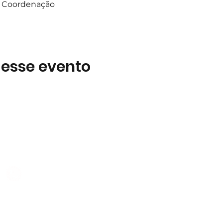
 a Coordenação
 esse evento
Subscreva
 B2
Subscreva para se manter 
nossas novidades.
928 069 391
Concordo com a Política d