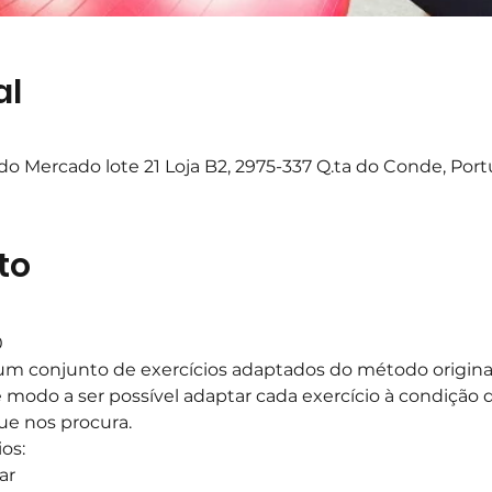
al
o Mercado lote 21 Loja B2, 2975-337 Q.ta do Conde, Port
to
0
m conjunto de exercícios adaptados do método original,
e modo a ser possível adaptar cada exercício à condição d
ue nos procura.
os:
ar