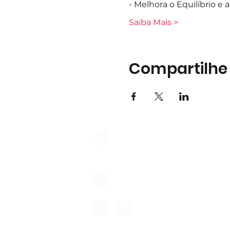
- Melhora o Equilíbrio e
Saiba Mais >
Compartilhe
Largo do Mercado Lote 21 Loja
2975-337 Quinta do Conde
geral@formigasnospes.pt