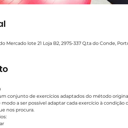
al
o Mercado lote 21 Loja B2, 2975-337 Q.ta do Conde, Port
to
0
m conjunto de exercícios adaptados do método original,
e modo a ser possível adaptar cada exercício à condição d
ue nos procura.
os:
ar