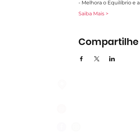
- Melhora o Equilíbrio e
Saiba Mais >
Compartilhe
Largo do Mercado Lote 21 Loja
2975-337 Quinta do Conde
geral@formigasnospes.pt