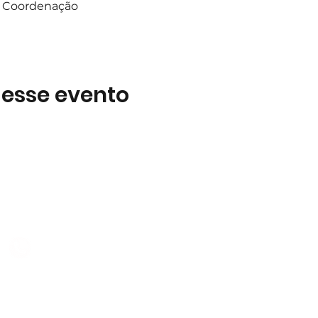
 a Coordenação
 esse evento
Subscreva
 B2
Subscreva para se manter 
nossas novidades.
928 069 391
Concordo com a Política d