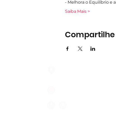
- Melhora o Equilíbrio e
Saiba Mais >
Compartilhe
Largo do Mercado Lote 21 Loja
2975-337 Quinta do Conde
geral@formigasnospes.pt