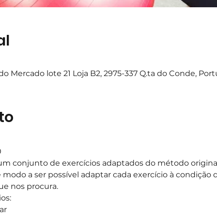
al
o Mercado lote 21 Loja B2, 2975-337 Q.ta do Conde, Port
to
0
m conjunto de exercícios adaptados do método original,
e modo a ser possível adaptar cada exercício à condição d
ue nos procura.
os:
ar