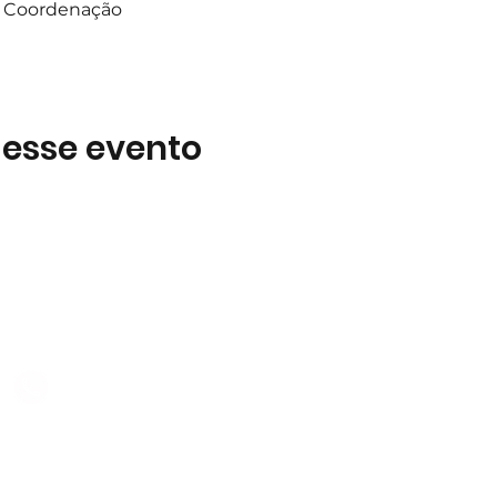
 a Coordenação
 esse evento
Subscreva
 B2
Subscreva para se manter 
nossas novidades.
928 069 391
Concordo com a Política d