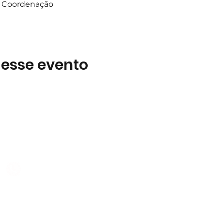
 a Coordenação
 esse evento
Subscreva
 B2
Subscreva para se manter 
nossas novidades.
928 069 391
Concordo com a Política d