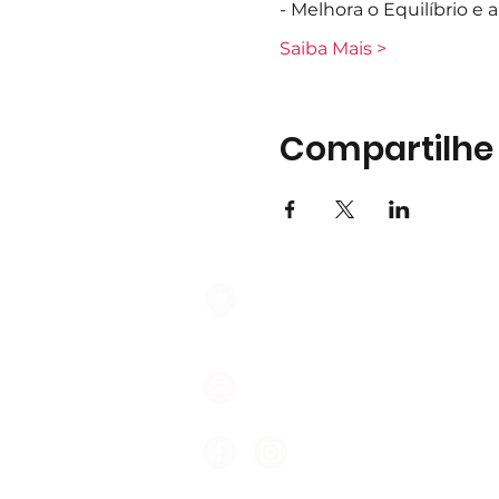
- Melhora o Equilíbrio e
Saiba Mais >
Compartilhe
Largo do Mercado Lote 21 Loja
2975-337 Quinta do Conde
geral@formigasnospes.pt