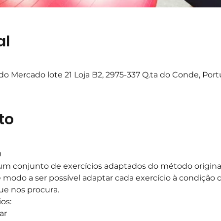
al
o Mercado lote 21 Loja B2, 2975-337 Q.ta do Conde, Port
to
0
m conjunto de exercícios adaptados do método original,
e modo a ser possível adaptar cada exercício à condição d
ue nos procura.
os:
ar