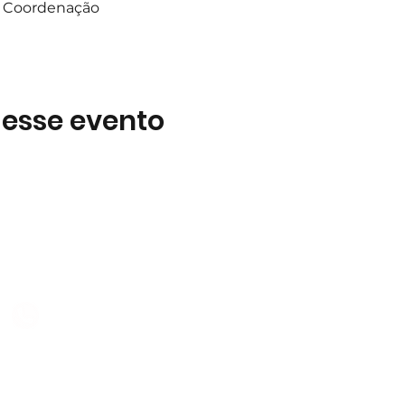
 a Coordenação
 esse evento
Subscreva
 B2
Subscreva para se manter 
nossas novidades.
928 069 391
Concordo com a Política d