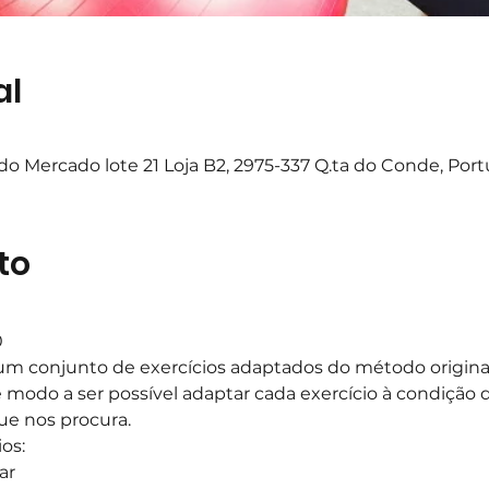
al
o Mercado lote 21 Loja B2, 2975-337 Q.ta do Conde, Port
to
0
m conjunto de exercícios adaptados do método original,
e modo a ser possível adaptar cada exercício à condição d
ue nos procura.
os:
ar