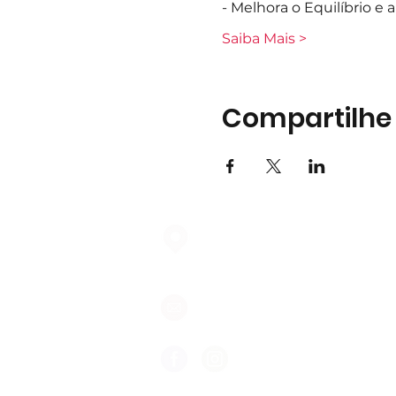
- Melhora o Equilíbrio e
Saiba Mais >
Compartilhe
Largo do Mercado Lote 21 Loja
2975-337 Quinta do Conde
geral@formigasnospes.pt