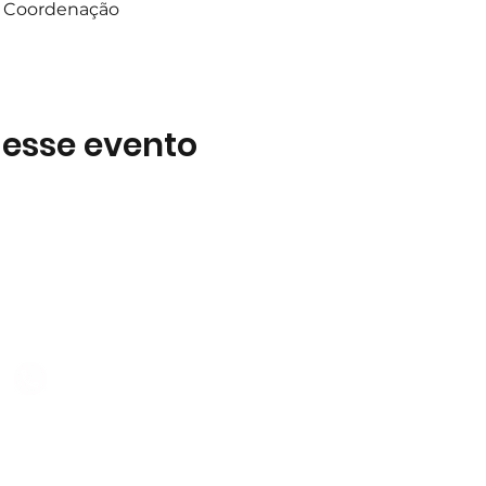
 a Coordenação
 esse evento
Subscreva
 B2
Subscreva para se manter 
nossas novidades.
928 069 391
Concordo com a Política d