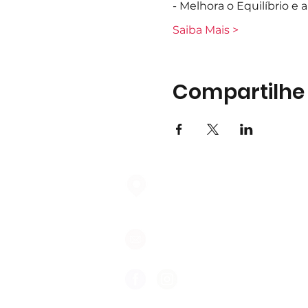
- Melhora o Equilíbrio e
Saiba Mais >
Compartilhe
Largo do Mercado Lote 21 Loja
2975-337 Quinta do Conde
geral@formigasnospes.pt