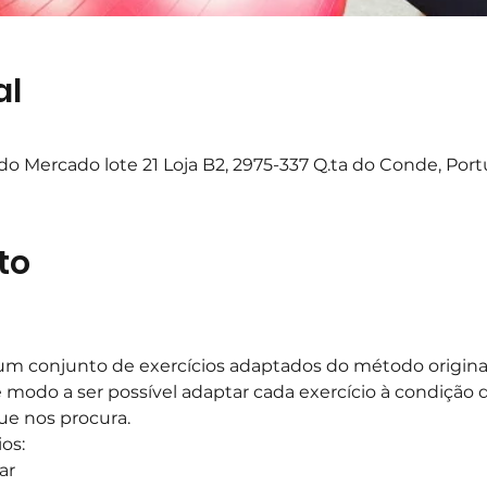
al
o Mercado lote 21 Loja B2, 2975-337 Q.ta do Conde, Port
to
m conjunto de exercícios adaptados do método original,
e modo a ser possível adaptar cada exercício à condição d
ue nos procura.
os:
ar