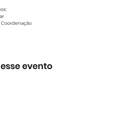
os:
ar
 a Coordenação
 esse evento
Subscreva
 B2
Subscreva para se manter 
nossas novidades.
928 069 391