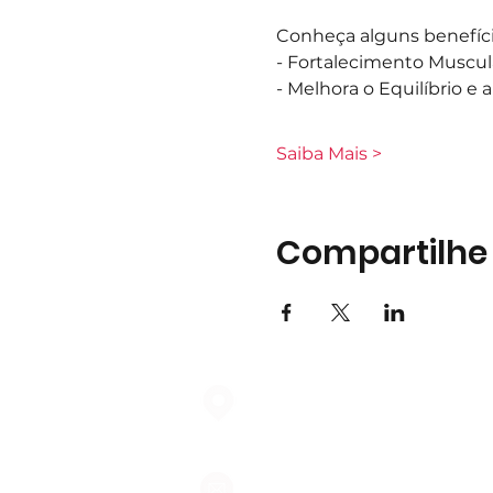
Conheça alguns benefíci
- Fortalecimento Muscul
- Melhora o Equilíbrio e
Saiba Mais >
Compartilhe
Largo do Mercado Lote 21 Loja
2975-337 Quinta do Conde
geral@formigasnospes.pt