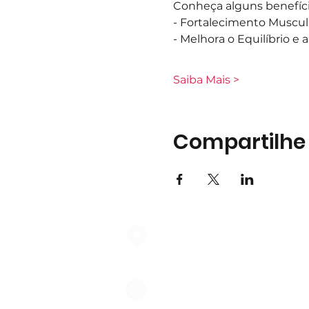
Conheça alguns benefíci
- Fortalecimento Muscul
- Melhora o Equilíbrio e
Saiba Mais >
Compartilhe
Largo do Mercado Lote 21 Loja
2975-337 Quinta do Conde
geral@formigasnospes.pt