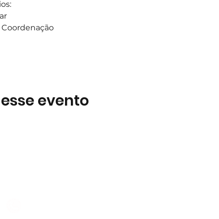
os:
ar
 a Coordenação
 esse evento
Subscreva
 B2
Subscreva para se manter 
nossas novidades.
928 069 391