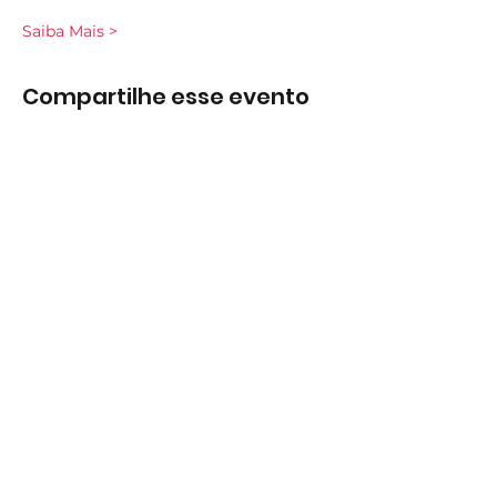
Saiba Mais >
Compartilhe esse evento
Subscreva
Subscreva para se manter
atualizado e não perder as nossas
novidades.
Concordo com a Política de
Privacidade.
Ver Política de
Privacidade
Subscrever