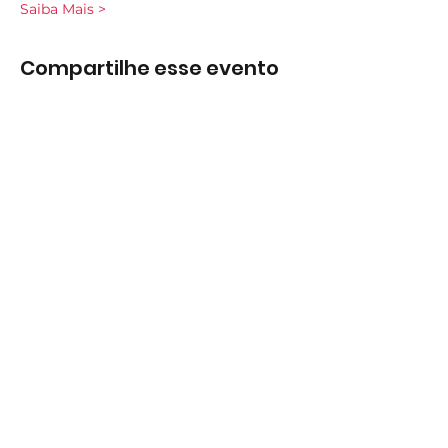
Saiba Mais >
Compartilhe esse evento
Subscreva
Subscreva para se manter
atualizado e não perder as nossas
novidades.
Concordo com a Política de
Privacidade.
Ver Política de
Privacidade
Subscrever
Largo do Mercado Lote 21 Loja B2