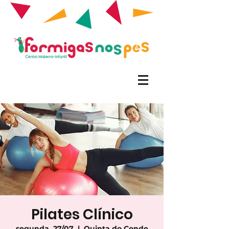
Pilates Clínico
segunda, 27/07
  |  
Quinta do Conde