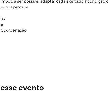
e modo a ser possível adaptar cada exercício à condição d
ue nos procura.
os:
ar
 a Coordenação
 esse evento