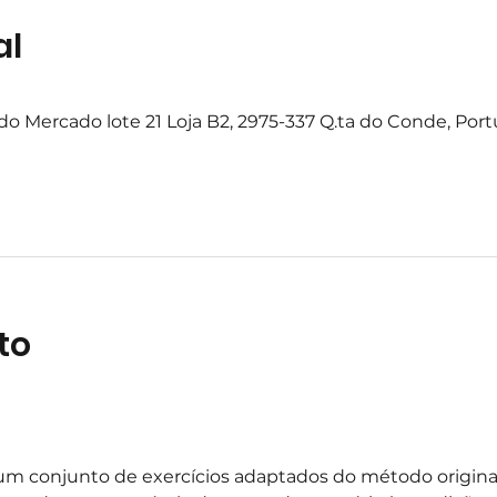
al
o Mercado lote 21 Loja B2, 2975-337 Q.ta do Conde, Port
to
m conjunto de exercícios adaptados do método original,