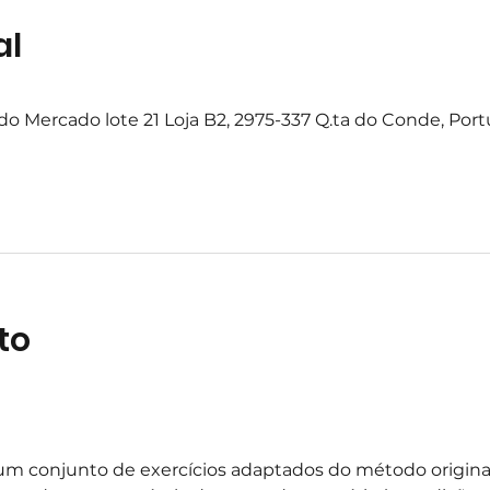
al
o Mercado lote 21 Loja B2, 2975-337 Q.ta do Conde, Port
to
m conjunto de exercícios adaptados do método original,