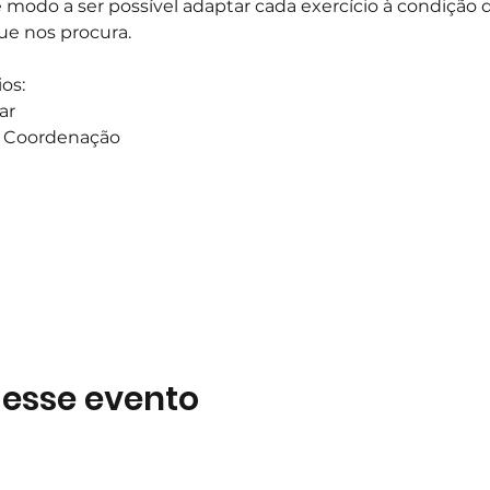
e modo a ser possível adaptar cada exercício à condição d
ue nos procura.
os:
ar
 a Coordenação
 esse evento