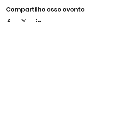
Compartilhe esse evento
Subscreva
Subscreva para se manter
atualizado e não perder as nossas
novidades.
Concordo com a Política de
Privacidade.
Ver Política de
Privacidade
Subscrever
Largo do Mercado Lote 21 Loja B2
2975-337 Quinta do Conde