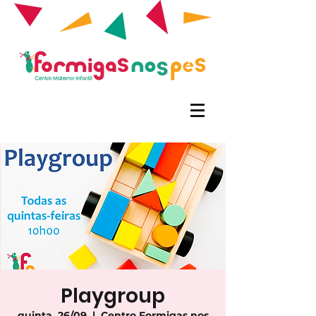
Playgroup
quinta, 26/09
  |  
Centro Formigas nos