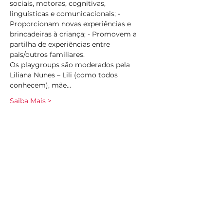
sociais, motoras, cognitivas, 
linguísticas e comunicacionais; - 
Proporcionam novas experiências e 
brincadeiras à criança; - Promovem a 
partilha de experiências entre 
pais/outros familiares. 
Os playgroups são moderados pela 
Liliana Nunes – Lili (como todos 
conhecem), mãe…
Saiba Mais >
Compartilhe esse evento
Subscreva
Subscreva para se manter
atualizado e não perder as nossas