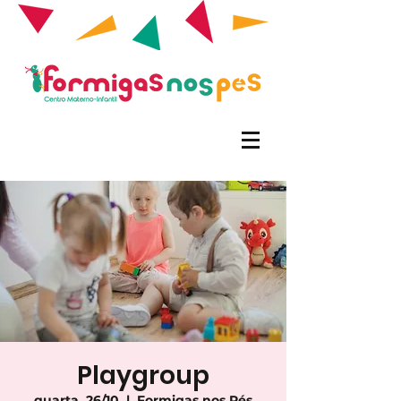
Playgroup
quarta, 26/10
  |  
Formigas nos Pés