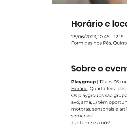
Horário e loc
28/06/2023, 10:45 – 12:15
Formigas nos Pés, Quin
Sobre o even
Playgroup
 | 12 aos 36 m
Horário
: Quarta-feira das
Os playgroups são grupo
avó, ama, ...) têm oportun
motoras, sensoriais e art
semanas!  
Juntem-se a nós!