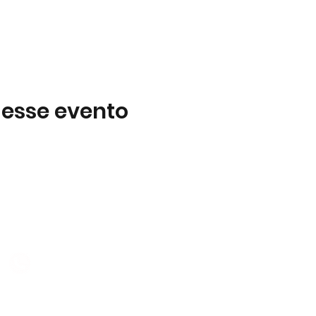
 esse evento
Subscreva
 B2
Subscreva para se manter 
nossas novidades.
928 069 391
Concordo com a Política d