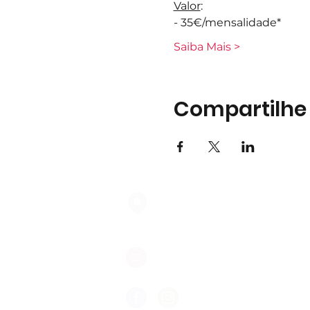
Valor
:
- 35€/mensalidade*
Saiba Mais >
Compartilhe
Largo do Mercado Lote 21 Loja
2975-337 Quinta do Conde
geral@formigasnospes.pt