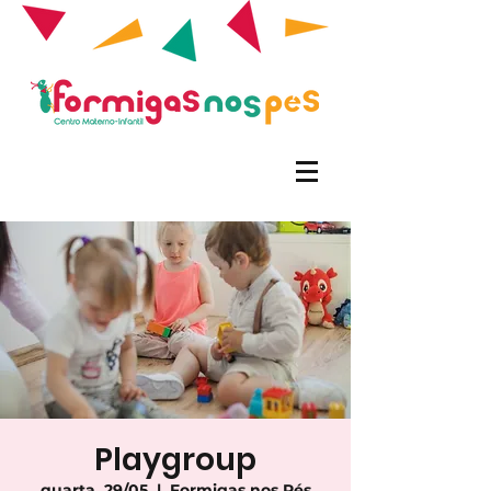
Playgroup
quarta, 29/05
  |  
Formigas nos Pés