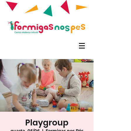
Playgroup
quarta, 05/06
  |  
Formigas nos Pés