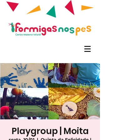
Playgroup | Moita
sexta, 10/01
  |  
Quinta da Felicidade |