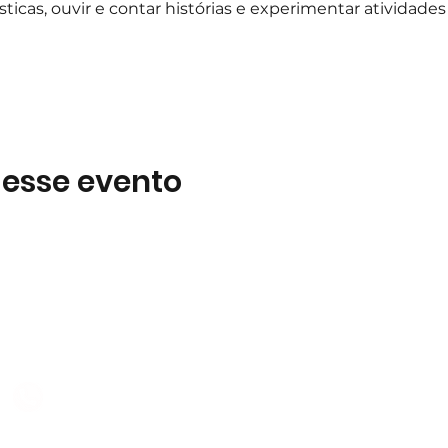
ísticas, ouvir e contar histórias e experimentar atividades
 esse evento
Subscreva
 B2
Subscreva para se manter 
nossas novidades.
928 069 391
Concordo com a Política d