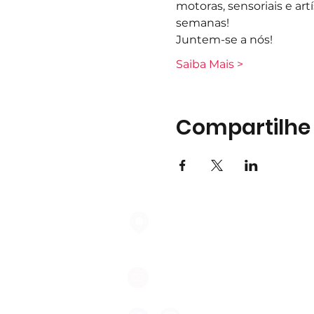
motoras, sensoriais e art
semanas!  
Juntem-se a nós!
Saiba Mais >
Compartilhe
Largo do Mercado Lote 21 Loja
2975-337 Quinta do Conde
geral@formigasnospes.pt