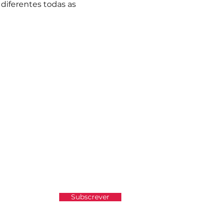
 diferentes todas as 
atualizado e não perder as
Subscrever
e Privacidade.
Ver Política de Privacidade