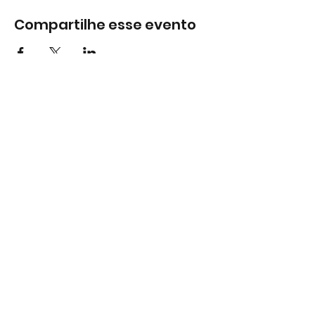
Compartilhe esse evento
Subscreva
Subscreva para se manter
atualizado e não perder as nossas
novidades.
Concordo com a Política de
Privacidade.
Ver Política de
Privacidade
Subscrever
Largo do Mercado Lote 21 Loja B2
2975-337 Quinta do Conde