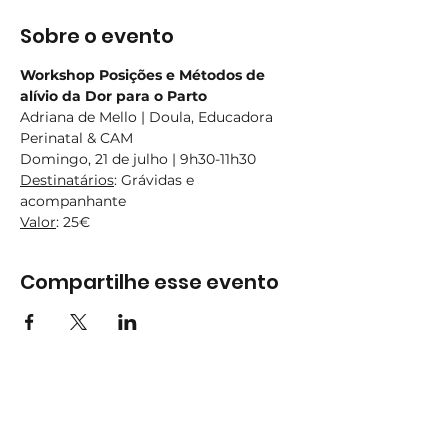
Sobre o evento
Workshop Posições e Métodos de 
alívio da Dor para o Parto
Adriana de Mello | Doula, Educadora 
Perinatal & CAM
Domingo, 21 de julho | 9h30-11h30
Destinatários
: Grávidas e 
acompanhante
Valor
: 25€
Compartilhe esse evento
Subscreva
Subscreva para se manter
atualizado e não perder as nossas