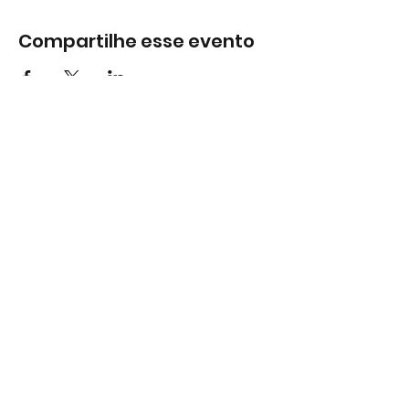
Compartilhe esse evento
Subscreva
Subscreva para se manter
atualizado e não perder as nossas
novidades.
Concordo com a Política de
Privacidade.
Ver Política de
Privacidade
Subscrever
Largo do Mercado Lote 21 Loja B2
2975-337 Quinta do Conde