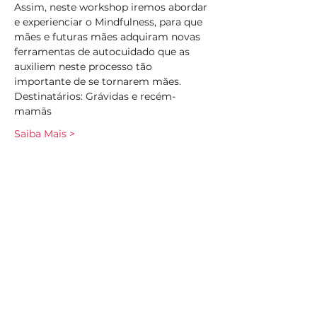
Assim, neste workshop iremos abordar 
e experienciar o Mindfulness, para que 
mães e futuras mães adquiram novas 
ferramentas de autocuidado que as 
auxiliem neste processo tão 
importante de se tornarem mães.
Destinatários: Grávidas e recém-
mamãs
Saiba Mais >
Compartilhe esse evento
Subscreva
Subscreva para se manter
atualizado e não perder as nossas
novidades.