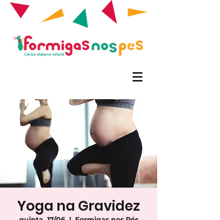
Yoga na Gravidez
quinta, 17/06
  |  
Formigas nos Pés