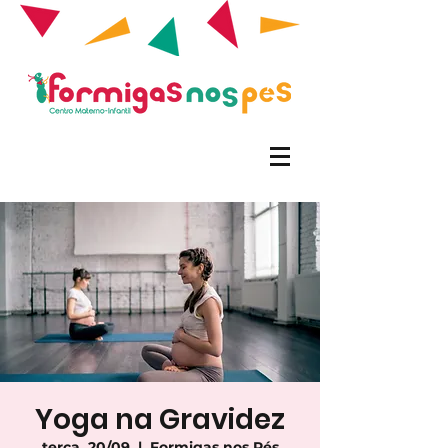
Yoga na Gravidez
terça, 20/09
  |  
Formigas nos Pés