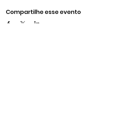
Compartilhe esse evento
Subscreva
Subscreva para se manter
atualizado e não perder as nossas
novidades.
Concordo com a Política de
Privacidade.
Ver Política de
Privacidade
Subscrever
Largo do Mercado Lote 21 Loja B2
2975-337 Quinta do Conde