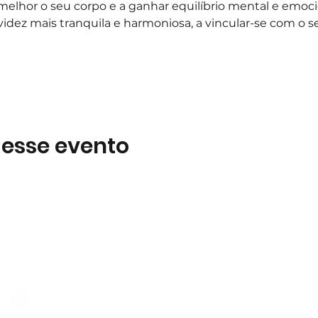
elhor o seu corpo e a ganhar equilíbrio mental e emocio
videz mais tranquila e harmoniosa, a vincular-se com o s
 esse evento
Subscreva
 B2
Subscreva para se manter 
nossas novidades.
928 069 391