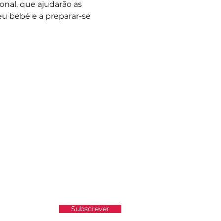
nal, que ajudarão as 
eu bebé e a preparar-se 
atualizado e não perder as
Subscrever