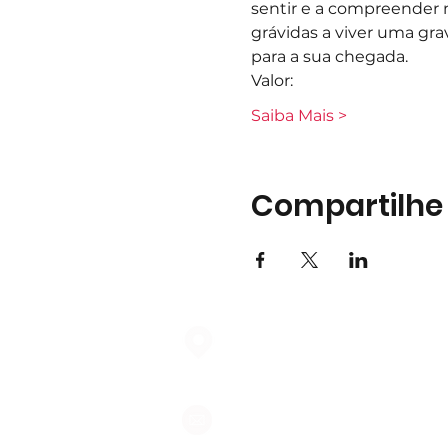
sentir e a compreender m
grávidas a viver uma gra
para a sua chegada.
Valor:
Saiba Mais >
Compartilhe
Largo do Mercado Lote 21 Loja
2975-337 Quinta do Conde
geral@formigasnospes.pt